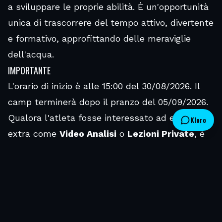
a sviluppare le proprie abilità. È un'opportunità
unica di trascorrere del tempo attivo, divertente
e formativo, approfittando delle meraviglie
dell'acqua.
IMPORTANTE
L'orario di inizio è alle 15:00 del 30/08/2026. Il
camp terminerà dopo il pranzo del 05/09/2026.
Qualora l'atleta fosse interessato ad eventuali
Kloro
extra come
Video Analisi
o
Lezioni Private
, è
consigliabile selezionarle in sede di iscrizione al
fine di aver garantito il servizio.
I posti per il camp sono limitati
.
Formule Disponibili